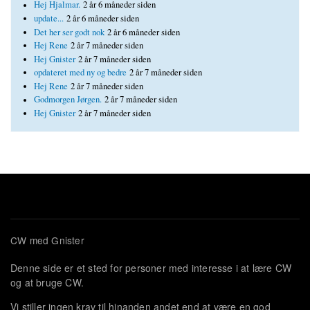
Hej Hjalmar.
2 år 6 måneder siden
update...
2 år 6 måneder siden
Det her ser godt nok
2 år 6 måneder siden
Hej Rene
2 år 7 måneder siden
Hej Gnister
2 år 7 måneder siden
opdateret med ny og bedre
2 år 7 måneder siden
Hej Rene
2 år 7 måneder siden
Godmorgen Jørgen.
2 år 7 måneder siden
Hej Gnister
2 år 7 måneder siden
CW med Gnister
Denne side er et sted for personer med interesse i at lære CW
og at bruge CW.
Vi stiller ingen krav til hinanden andet end at være en god