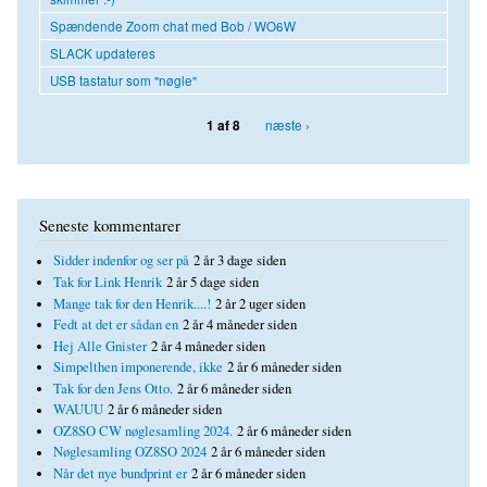
Spændende Zoom chat med Bob / WO6W
SLACK updateres
USB tastatur som "nøgle"
næste ›
1 af 8
Seneste kommentarer
Sidder indenfor og ser på
2 år 3 dage siden
Tak for Link Henrik
2 år 5 dage siden
Mange tak for den Henrik....!
2 år 2 uger siden
Fedt at det er sådan en
2 år 4 måneder siden
Hej Alle Gnister
2 år 4 måneder siden
Simpelthen imponerende, ikke
2 år 6 måneder siden
Tak for den Jens Otto.
2 år 6 måneder siden
WAUUU
2 år 6 måneder siden
OZ8SO CW nøglesamling 2024.
2 år 6 måneder siden
Nøglesamling OZ8SO 2024
2 år 6 måneder siden
Når det nye bundprint er
2 år 6 måneder siden