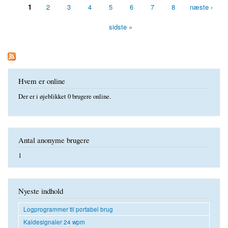
1
2
3
4
5
6
7
8
næste ›
Sider
sidste »
Hvem er online
Der er i øjeblikket 0 brugere online.
Antal anonyme brugere
1
Nyeste indhold
Logprogrammer til portabel brug
Kaldesignaler 24 wpm