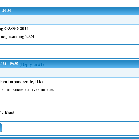
 - 20:30
ng OZ8SO 2024
øglesamling 2024
/2024 - 19:35
(Reply to #1)
J
hen imponerende, ikke
hen imponerende, ikke mindre.
 - Knud