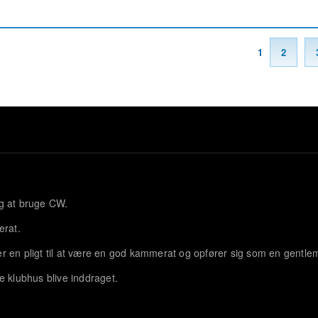
1
2
og at bruge CW.
erat.
r er en pligt til at være en god kammerat og opfører sig som en gentle
e klubhus blive inddraget.