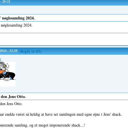
 - 20:32
øglesamling 2024.
øglesamling 2024.
/2024 - 23:29
(Reply to #3)
S
 den Jens Otto.
den Jens Otto.
ar endda været så heldig at have set samlingen med egne øjne i Jens' shack.
nerende samling, og et meget imponerende shack...!