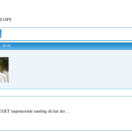
OZ1SPS
 - 22:32
EGET imponerende samling du har der ...