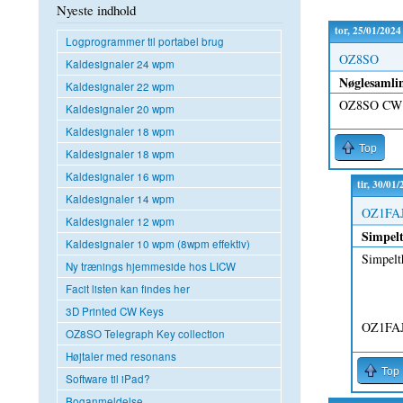
Nyeste indhold
tor, 25/01/2024
Logprogrammer til portabel brug
OZ8SO
Kaldesignaler 24 wpm
Nøglesamli
Kaldesignaler 22 wpm
OZ8SO CW n
Kaldesignaler 20 wpm
Kaldesignaler 18 wpm
Top
Kaldesignaler 18 wpm
Kaldesignaler 16 wpm
tir, 30/01
Kaldesignaler 14 wpm
OZ1FA
Kaldesignaler 12 wpm
Simpelt
Kaldesignaler 10 wpm (8wpm effektiv)
Simpelt
Ny trænings hjemmeside hos LICW
Facit listen kan findes her
3D Printed CW Keys
OZ1FAJ
OZ8SO Telegraph Key collection
Højtaler med resonans
Top
Software til iPad?
Boganmeldelse