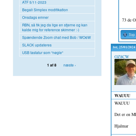
ATF 5/11-2023
Begali Simplex modifikation
Onsdags emner
73 de 
RBN, så fik jeg da lige en stjerne og kan
kalde mig for reference skimmer :-)
Top
Spændende Zoom chat med Bob / WO6W
SLACK updateres
tor, 25/01/2024
USB tastatur som "nøgle"
OZ8CW
næste ›
1 af 8
WAUUU
WAUUU
Det er en M
Hjalmar