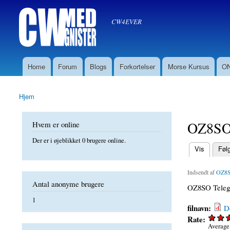
Søg
CW med Gnister
Søgefelt
oz8sw
CW4EVER
Home
Forum
Blogs
Forkortelser
Morse Kursus
ON
Hovedmenu
Hjem
Du er her
OZ8SO 
Hvem er online
Der er i øjeblikket 0 brugere online.
(aktiv fane)
Vis
Føl
Primære f
Indsendt af
OZ8
Antal anonyme brugere
OZ8SO Telegr
1
filnavn:
D
Rate:
Average