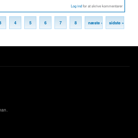
Log ind
for at skrive kommentarer
3
4
5
6
7
8
næste ›
sidste »
man.