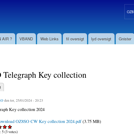
Gå til
hovedindhold
OZ8S
 AIR ?
VBAND
Web Links
fil oversigt
lyd oversigt
Gnister
Telegraph Key collection
g
aneblade
SO
den tor, 25/01/2024 - 20:23
aph Key collection 2024
ownload OZ8SO CW Key collection 2024.pdf
(3.75 MB)
:
5
(
3
votes)