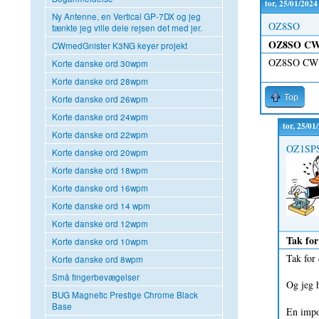
tor, 25/01/2024
Ny Antenne, en Vertical GP-7DX og jeg
OZ8SO
tænkte jeg ville dele rejsen det med jer.
OZ8SO CW n
CWmedGnister K3NG keyer projekt
OZ8SO CW n
Korte danske ord 30wpm
Korte danske ord 28wpm
Top
Korte danske ord 26wpm
Korte danske ord 24wpm
tor, 25/01
Korte danske ord 22wpm
OZ1SP
Korte danske ord 20wpm
Korte danske ord 18wpm
Korte danske ord 16wpm
Korte danske ord 14 wpm
Korte danske ord 12wpm
Tak for
Korte danske ord 10wpm
Tak for 
Korte danske ord 8wpm
Små fingerbevægelser
Og jeg h
BUG Magnetic Prestige Chrome Black
Base
En impo