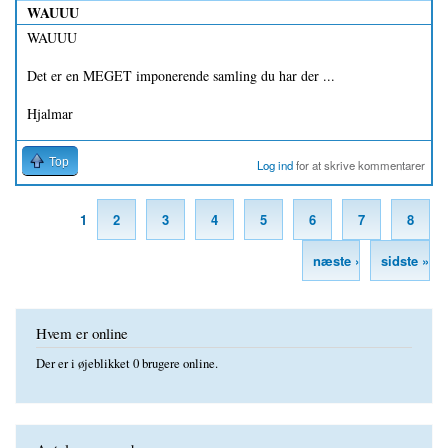
WAUUU
WAUUU
Det er en MEGET imponerende samling du har der ...
Hjalmar
Top
Log ind
for at skrive kommentarer
1
2
3
4
5
6
7
8
Sider
næste ›
sidste »
Hvem er online
Der er i øjeblikket 0 brugere online.