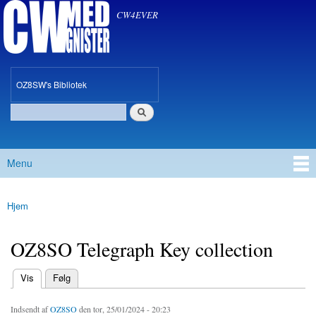
CW med Gnister
Gå til
CW4EVER
hovedindhold
oz8sw
OZ8SW's Bibliotek
Søg
Søgefelt
Menu
Hovedmenu
Hjem
Du er her
OZ8SO Telegraph Key collection
(aktiv fane)
Vis
Følg
Primære faneblade
Indsendt af
OZ8SO
den tor, 25/01/2024 - 20:23