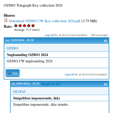
OZ8SO Telegraph Key collection 2024
filnavn:
Download OZ8SO CW Key collection 2024.pdf
(3.75 MB)
Rate:
Average:
5
(
3
votes)
Log ind
for at skrive kommentarer
333 visninger
tor, 25/01/2024 - 20:30
#1
OZ8SO
Nøglesamling OZ8SO 2024
OZ8SO CW nøglesamling 2024
Top
Log ind
for at skrive kommentarer
tir, 30/01/2024 - 19:35
(Reply to #1)
#2
OZ1FAJ
Simpelthen imponerende, ikke
Simpelthen imponerende, ikke mindre.