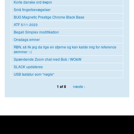
Korte danske ord 8wpm
Små fingerbevægelser
BUG Magnetic Prestige Chrome Black Base
ATF 5/11-2023
Begali Simplex modifikation
Onsdags emner
RBN, så fik jeg da lige en stjerne og kan kalde mig for reference
skimmer :-)
Spændende Zoom chat med Bob / WO6W
SLACK updateres
USB tastatur som "nøgle"
næste ›
1 af 8