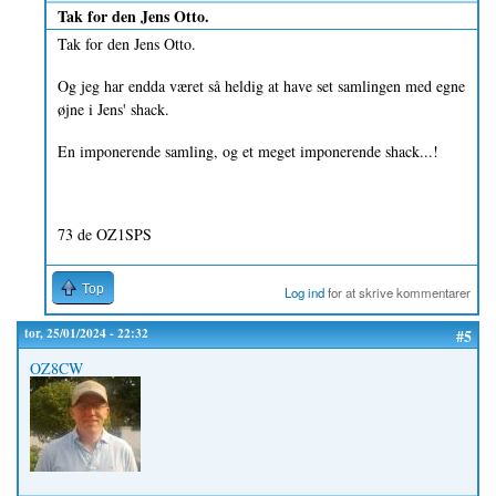
Tak for den Jens Otto.
Tak for den Jens Otto.
Og jeg har endda været så heldig at have set samlingen med egne
øjne i Jens' shack.
En imponerende samling, og et meget imponerende shack...!
73 de OZ1SPS
Top
Log ind
for at skrive kommentarer
tor, 25/01/2024 - 22:32
#5
OZ8CW