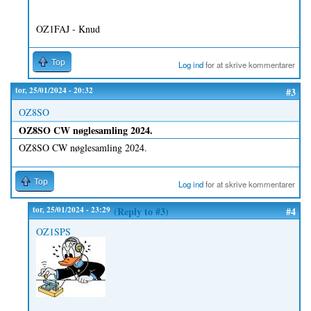
OZ1FAJ - Knud
Top
Log ind
for at skrive kommentarer
tor, 25/01/2024 - 20:32
#3
OZ8SO
OZ8SO CW nøglesamling 2024.
OZ8SO CW nøglesamling 2024.
Top
Log ind
for at skrive kommentarer
tor, 25/01/2024 - 23:29
(Reply to #3)
#4
OZ1SPS