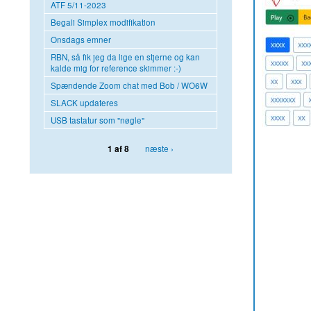
ATF 5/11-2023
Begali Simplex modifikation
Onsdags emner
RBN, så fik jeg da lige en stjerne og kan
kalde mig for reference skimmer :-)
Spændende Zoom chat med Bob / WO6W
SLACK updateres
USB tastatur som "nøgle"
næste ›
1 af 8