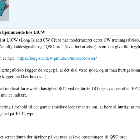
s hjemmeside hos LICW
il at LICW (Long Island CW Club) har moderniseret deres CW trænings forløb, 
 Nemlig kaldesignaler og "QSO ord" (dvs. forkortelser), som kan give lidt tryg
en er her:
https://longislandcw.github.io/morsebrowser/
dlæringsforløb lægger de vægt på, at det skal være sjovt, og at man hurtigt komme
 kigget med her hos os :-)
ed moderat farnsworth hastighed 8/12 ved de første 18 bogstaver, derefter 10/12 
l mv. er indlært.
stering i forhold til det gamle (misforståede) mantra om, at køre så hurtigt at
tighed på 10-12 wpm.
et screendump der hjælper på vej med at lave opsætningen til QSO ord: