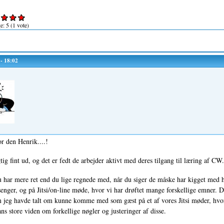
ge:
5
(
1
vote)
 - 18:02
r den Henrik....!
gtig fint ud, og det er fedt de arbejder aktivt med deres tilgang til læring af CW.
 har mere ret end du lige regnede med, når du siger de måske har kigget med
nger, og på Jitsi/on-line møde, hvor vi har drøftet mange forskellige emner. De
 jeg havde talt om kunne komme med som gæst på et af vores Jitsi møder, hvo
ans store viden om forkellige nøgler og justeringer af disse.