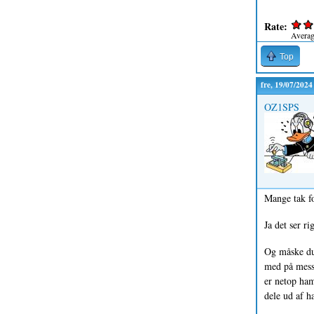
Rate:
Avera
Top
fre, 19/07/2024
OZ1SPS
Mange tak fo
Ja det ser ri
Og måske du
med på messe
er netop ham
dele ud af h