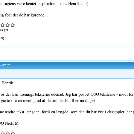
n sagtens være hentet inspiration hos os Henrik.... :)
ig fedt det de har kørende...
es yet
PS
 - 07:22
k Henrik
 os der kan trænings teksterne udenad. Jeg har prøvet OSO teksterne - mødt fork
gætte / få en mening ud af de ord der hidtil er modtaget.
 ændre tekst længden, fordi en længde, som den du har vist i eksemplet, har
Q Niels M