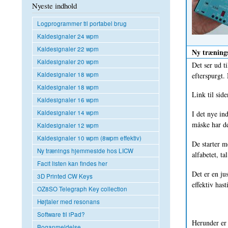
Nyeste indhold
Logprogrammer til portabel brug
Kaldesignaler 24 wpm
Kaldesignaler 22 wpm
Ny træning
Kaldesignaler 20 wpm
Det ser ud t
Kaldesignaler 18 wpm
efterspurgt.
Kaldesignaler 18 wpm
Link til sid
Kaldesignaler 16 wpm
Kaldesignaler 14 wpm
I det nye in
måske har de
Kaldesignaler 12 wpm
Kaldesignaler 10 wpm (8wpm effektiv)
De starter m
Ny trænings hjemmeside hos LICW
alfabetet, ta
Facit listen kan findes her
Det er en ju
3D Printed CW Keys
effektiv has
OZ8SO Telegraph Key collection
Højtaler med resonans
Software til iPad?
Herunder er 
Boganmeldelse