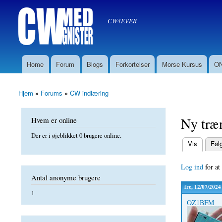
Søg
CW med Gnister
Søgefelt
oz8sw
CW4EVER
Home
Forum
Blogs
Forkortelser
Morse Kursus
ON
Hovedmenu
Hjem
»
Forums
»
CW indlæring
Du er her
Ny træ
Hvem er online
Der er i øjeblikket 0 brugere online.
(aktiv fane)
Vis
Føl
Primære f
Log ind
for at
Antal anonyme brugere
fre, 12/07/2024
1
OZ1BFM