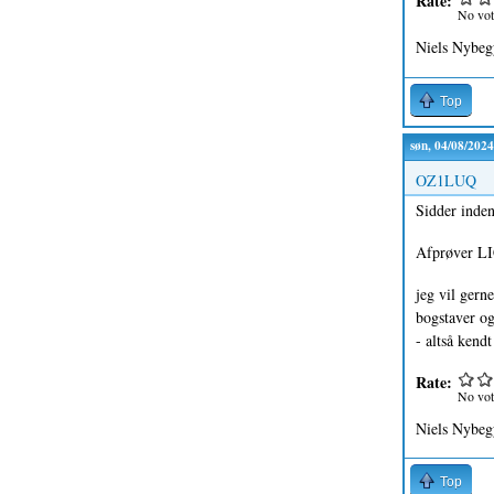
Rate:
No vot
Niels Nybeg
Top
søn, 04/08/2024
OZ1LUQ
Sidder inden
Afprøver LIC
jeg vil gern
bogstaver og
- altså kend
Rate:
No vot
Niels Nybeg
Top