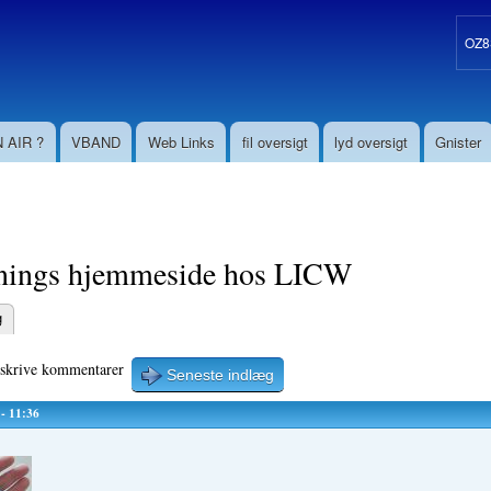
Gå til
hovedindhold
OZ8S
 AIR ?
VBAND
Web Links
fil oversigt
lyd oversigt
Gnister
nings hjemmeside hos LICW
g
aneblade
 skrive kommentarer
Seneste indlæg
 - 11:36