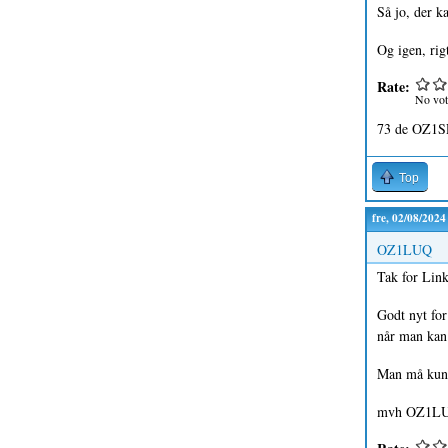
Så jo, der ka
Og igen, rigt
Rate:
No vot
73 de OZ1S
Top
fre, 02/08/2024
OZ1LUQ
Tak for Lin
Godt nyt for
når man kan 
Man må kunne
mvh OZ1LU