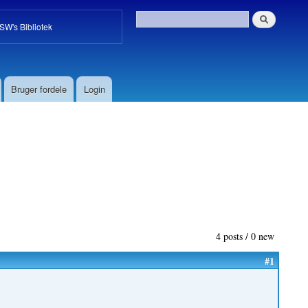
W's Bibliotek
Bruger fordele
Login
4 posts / 0 new
#1