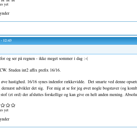
es yet
ynder
 - 12:43
for og ser på regnen - ikke meget sommer i dag :-(
W. Studen int2 affix prefix 16/16.
e øve hastighed. 16/16 synes indenfor rækkevidde. Det smarte ved denne opsæt
 dernæst udvikler det sig. For mig at se for jeg øvet nogle bogstaver (og komb
t stof (et ord) der afsluttes forskellige og kan give en helt anden mening. Absol
es yet
ynder