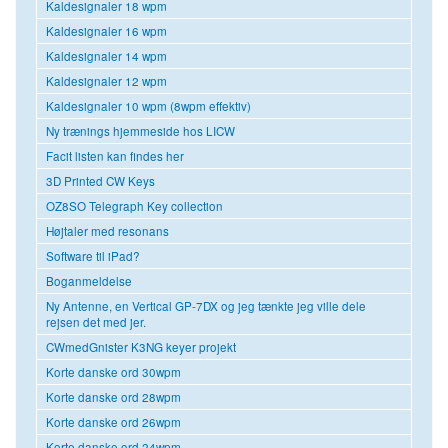
Kaldesignaler 18 wpm
Kaldesignaler 16 wpm
Kaldesignaler 14 wpm
Kaldesignaler 12 wpm
Kaldesignaler 10 wpm (8wpm effektiv)
Ny trænings hjemmeside hos LICW
Facit listen kan findes her
3D Printed CW Keys
OZ8SO Telegraph Key collection
Højtaler med resonans
Software til iPad?
Boganmeldelse
Ny Antenne, en Vertical GP-7DX og jeg tænkte jeg ville dele
rejsen det med jer.
CWmedGnister K3NG keyer projekt
Korte danske ord 30wpm
Korte danske ord 28wpm
Korte danske ord 26wpm
Korte danske ord 24wpm