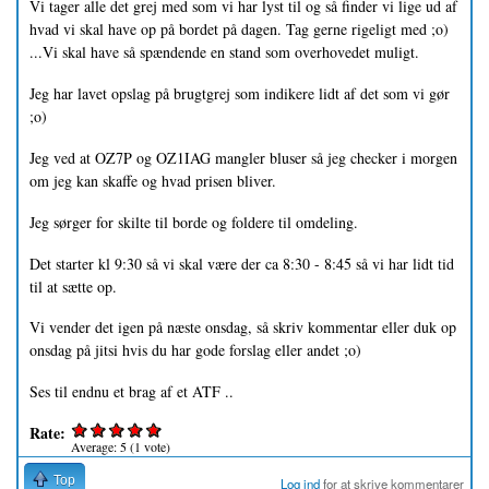
Vi tager alle det grej med som vi har lyst til og så finder vi lige ud af
hvad vi skal have op på bordet på dagen. Tag gerne rigeligt med ;o)
...Vi skal have så spændende en stand som overhovedet muligt.
Jeg har lavet opslag på brugtgrej som indikere lidt af det som vi gør
;o)
Jeg ved at OZ7P og OZ1IAG mangler bluser så jeg checker i morgen
om jeg kan skaffe og hvad prisen bliver.
Jeg sørger for skilte til borde og foldere til omdeling.
Det starter kl 9:30 så vi skal være der ca 8:30 - 8:45 så vi har lidt tid
til at sætte op.
Vi vender det igen på næste onsdag, så skriv kommentar eller duk op
onsdag på jitsi hvis du har gode forslag eller andet ;o)
Ses til endnu et brag af et ATF ..
Rate:
Average:
5
(
1
vote)
Top
Log ind
for at skrive kommentarer