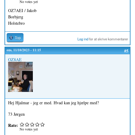
No votes yet
OZ7AEI / Jakob
Borbjerg
Holstebro
Top
Log ind
for at skrive kommentarer
ons, 11/10/2023 - 11:15
#5
OZ8AE
Hej Hjalmar - jeg er med. Hvad kan jeg hjælpe med?
73 Jørgen
Rate:
No votes yet