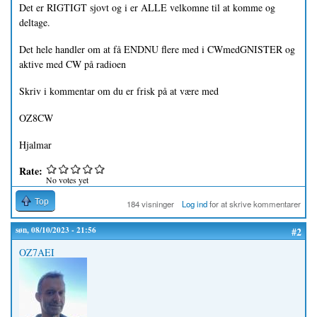
Det er RIGTIGT sjovt og i er ALLE velkomne til at komme og
deltage.
Det hele handler om at få ENDNU flere med i CWmedGNISTER og
aktive med CW på radioen
Skriv i kommentar om du er frisk på at være med
OZ8CW
Hjalmar
Rate:
No votes yet
Top
184 visninger
Log ind
for at skrive kommentarer
søn, 08/10/2023 - 21:56
#2
OZ7AEI