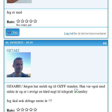
Jeg er med
Rate:
No votes yet
Top
Log ind
for at skrive kommentarer
tir, 10/10/2023 - 18:19
#4
OZ7AEI
OZ4ABH / Jørgen har meldt sig til OZFF standen. Han var også med
sidste år og er i øvrigt en hård negl til telegrafi
Jeg skal nok deltage næste år !!!
Rate: