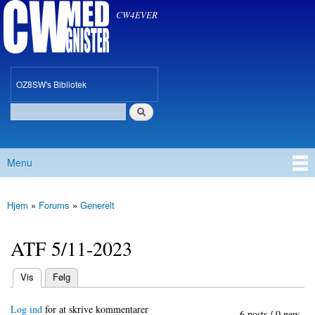
CW med Gnister
Gå til
CW4EVER
hovedindhold
oz8sw
OZ8SW's Bibliotek
Søg
Søgefelt
Menu
Hovedmenu
Hjem
»
Forums
»
Generelt
Du er her
ATF 5/11-2023
(aktiv fane)
Vis
Følg
Primære faneblade
Log ind
for at skrive kommentarer
6 posts / 0 new