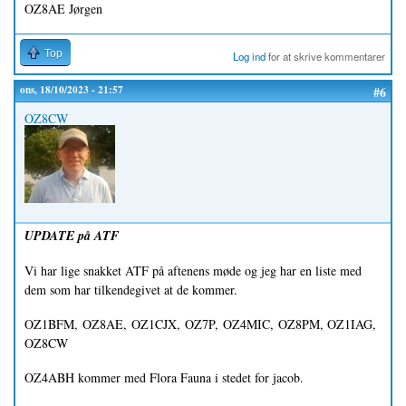
OZ8AE Jørgen
Top
Log ind
for at skrive kommentarer
ons, 18/10/2023 - 21:57
#6
OZ8CW
UPDATE på ATF
Vi har lige snakket ATF på aftenens møde og jeg har en liste med
dem som har tilkendegivet at de kommer.
OZ1BFM, OZ8AE, OZ1CJX, OZ7P, OZ4MIC, OZ8PM, OZ1IAG,
OZ8CW
OZ4ABH kommer med Flora Fauna i stedet for jacob.