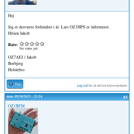
Hej
Jeg er desværre forhindret i år. Lars OZ1HPS er informeret.
Hilsen Jakob
Rate:
No votes yet
OZ7AEI / Jakob
Borbjerg
Holstebro
Top
Log ind
for at skrive kommentarer
man, 09/10/2023 - 23:34
#3
OZ1BFM