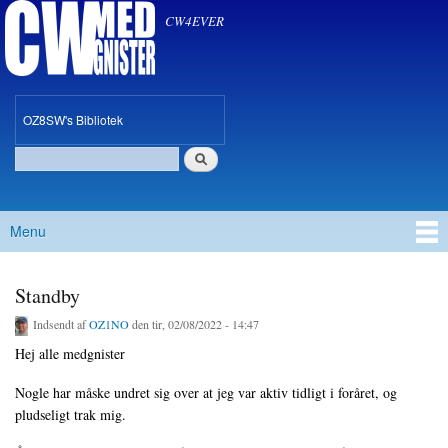
CW med Gnister
Gå til
CW4EVER
hovedindhold
oz8sw
OZ8SW's Bibliotek
Søg
Søgefelt
Menu
Hovedmenu
Standby
Indsendt af
OZ1NO
den tir, 02/08/2022 - 14:47
Hej alle medgnister
Nogle har måske undret sig over at jeg var aktiv tidligt i foråret, og
pludseligt trak mig.