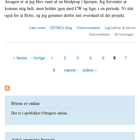
Årsagen er at jeg blev ramt af en blodprop i hjernen. Jeg forventer at
komme mig helt, men holder igen med CW og lign. i en periode. Vi står
også for at flytte, og jeg gemmer derfor mit overskud til det projekt.
om Standby
Læs mere
OZ1NO's blog
3 kommentarer
Log ind
for at skrive
kommentarer
30 visninger
« første
‹ forrige
1
2
3
4
5
6
7
Sider
8
næste ›
sidste »
Hvem er online
Der er i øjeblikket 0 brugere online.
Antal anonyme brugere