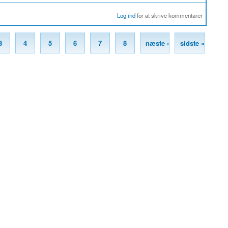
Log ind
for at skrive kommentarer
3
4
5
6
7
8
næste ›
sidste »