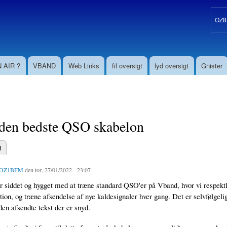
Gå til
hovedindhold
OZ8S
 AIR ?
VBAND
Web Links
fil oversigt
lyd oversigt
Gnister
den bedste QSO skabelon
g
aneblade
OZ1BFM
den tor, 27/01/2022 - 23:07
r siddet og hygget med at træne standard QSO'er på Vband, hvor vi respektlø
tion, og træne afsendelse af nye kaldesignaler hver gang. Det er selvfølgel
den afsendte tekst der er snyd.