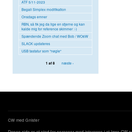
ATF 5/11-2023
Begali Simplex modifikation
Onsdags emner
RBN, så fik jeg da lige en stjerne og kan
kalde mig for reference skimmer :-)
Spændende Zoom chat med Bob / WO6W
SLACK updateres
USB tastatur som "nøgle"
næste ›
1 af 8
CW med Gnister
Denne side er et sted for personer med interesse i at lære CW 