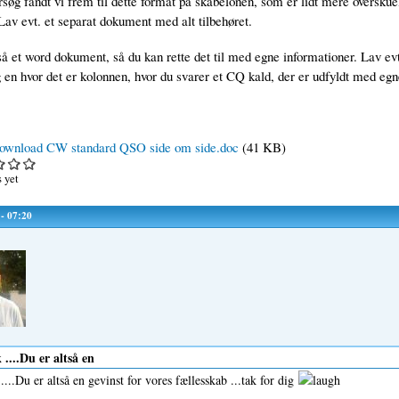
rsøg fandt vi frem til dette format på skabelonen, som er lidt mere overskue
Lav evt. et separat dokument med alt tilbehøret.
å et word dokument, så du kan rette det til med egne informationer. Lav evt 
 en hvor det er kolonnen, hvor du svarer et CQ kald, der er udfyldt med egne
ownload CW standard QSO side om side.doc
(41 KB)
 yet
 - 07:20
....Du er altså en
...Du er altså en gevinst for vores fællesskab ...tak for dig