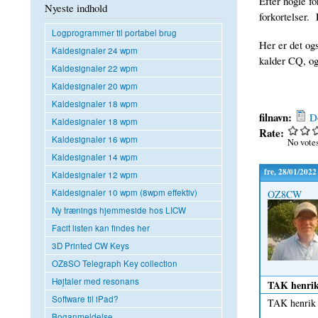
Efter nogle fo
Nyeste indhold
forkortelser. 
Logprogrammer til portabel brug
Her er det ogs
Kaldesignaler 24 wpm
kalder CQ, og
Kaldesignaler 22 wpm
Kaldesignaler 20 wpm
Kaldesignaler 18 wpm
filnavn:
D
Kaldesignaler 18 wpm
Rate:
Kaldesignaler 16 wpm
No votes
Kaldesignaler 14 wpm
fre, 28/01/2022
Kaldesignaler 12 wpm
Kaldesignaler 10 wpm (8wpm effektiv)
OZ8CW
Ny trænings hjemmeside hos LICW
Facit listen kan findes her
3D Printed CW Keys
OZ8SO Telegraph Key collection
Højtaler med resonans
TAK henrik 
Software til iPad?
TAK henrik .
Boganmeldelse