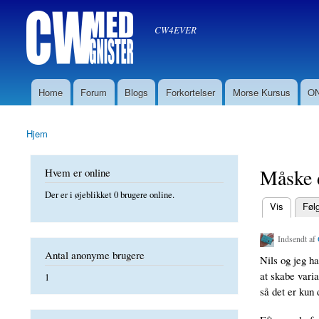
Søg
CW med Gnister
Søgefelt
oz8sw
CW4EVER
Home
Forum
Blogs
Forkortelser
Morse Kursus
ON
Hovedmenu
Hjem
Du er her
Måske 
Hvem er online
Der er i øjeblikket 0 brugere online.
(aktiv fane)
Vis
Føl
Primære f
Indsendt af
Antal anonyme brugere
Nils og jeg ha
at skabe varia
1
så det er kun 