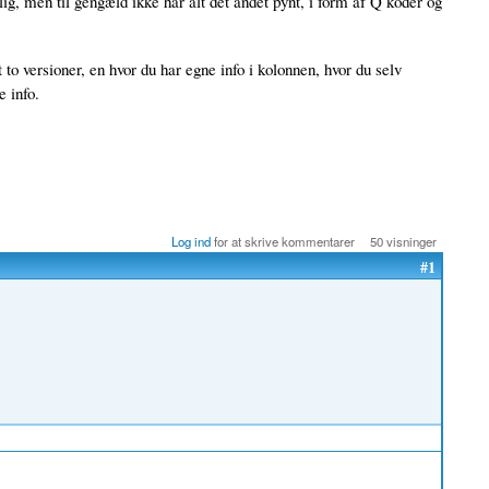
lig, men til gengæld ikke har alt det andet pynt, i form af Q koder og
to versioner, en hvor du har egne info i kolonnen, hvor du selv
 info.
Log ind
for at skrive kommentarer
50 visninger
#1