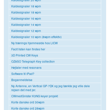
Kaldesignaler 18 wpm
Kaldesignaler 18 wpm
Kaldesignaler 16 wpm
Kaldesignaler 14 wpm
Kaldesignaler 12 wpm
Kaldesignaler 10 wpm (8wpm effektiv)
Ny trænings hjemmeside hos LICW
Facit listen kan findes her
3D Printed CW Keys
OZ8SO Telegraph Key collection
Højtaler med resonans
Software til iPad?
Boganmeldelse
Ny Antenne, en Vertical GP-7DX og jeg tænkte jeg ville dele
rejsen det med jer.
CWmedGnister K3NG keyer projekt
Korte danske ord 30wpm
Korte danske ord 28wpm