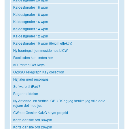
Kaldesignaler 18 wpm
Kaldesignaler 18 wpm
Kaldesignaler 16 wpm
Kaldesignaler 14 wpm
Kaldesignaler 12 wpm
Kaldesignaler 10 wpm (8wpm effektiv)
Ny trænings hjemmeside hos LICW
Facit listen kan findes her
3D Printed CW Keys
OZ8SO Telegraph Key collection
Højtaler med resonans
Software til iPad?
Boganmeldelse
Ny Antenne, en Vertical GP-7DX og jeg tænkte jeg ville dele
rejsen det med jer.
CWmedGnister K3NG keyer projekt
Korte danske ord 30wpm
Korte danske ord 28wpm