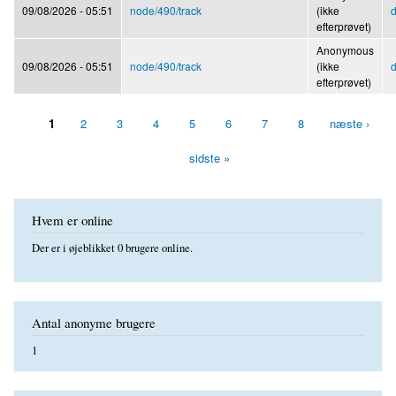
09/08/2026 - 05:51
node/490/track
(ikke
d
efterprøvet)
Anonymous
09/08/2026 - 05:51
node/490/track
(ikke
d
efterprøvet)
1
2
3
4
5
6
7
8
næste ›
Sider
sidste »
Hvem er online
Der er i øjeblikket 0 brugere online.
Antal anonyme brugere
1