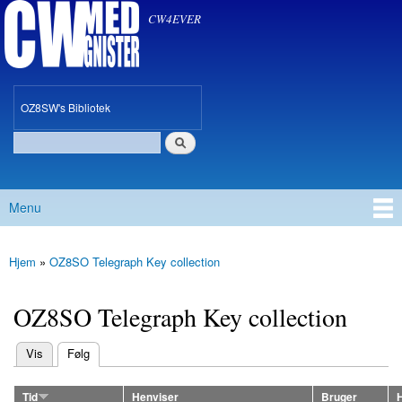
CW med Gnister
Gå til
CW4EVER
hovedindhold
oz8sw
OZ8SW's Bibliotek
Søg
Søgefelt
Menu
Hovedmenu
Hjem
»
OZ8SO Telegraph Key collection
Du er her
OZ8SO Telegraph Key collection
(aktiv fane)
Vis
Følg
Primære faneblade
Tid
Henviser
Bruger