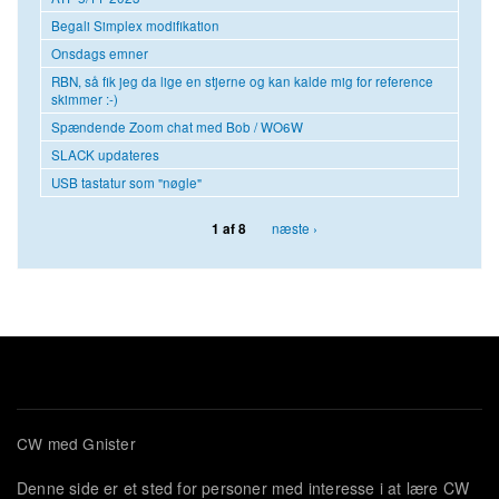
Begali Simplex modifikation
Onsdags emner
RBN, så fik jeg da lige en stjerne og kan kalde mig for reference
skimmer :-)
Spændende Zoom chat med Bob / WO6W
SLACK updateres
USB tastatur som "nøgle"
næste ›
1 af 8
CW med Gnister
Denne side er et sted for personer med interesse i at lære CW