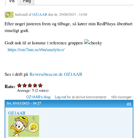
(aktiv fane)
Vis
Følg
Primære faneblade
Indsendt af
OZ1AAB
den tir, 29/08/2023 - 14:08
Efter noget justeren frem og tilbage, så kører min RedPitaya åbenbart
rimeligt godt.
Godt nok til at komme i reference gruppen
https://sm7iun.se/rbn/analytics/
Ses i drift på
Reversebeacon de OZ1AAB
Rate:
Average:
5
(
2
votes)
OZ1AAB's blog
Log ind
for at skrive kommentarer
163 visninger
fre, 03/11/2023 - 10:27
#1
OZ1AAB