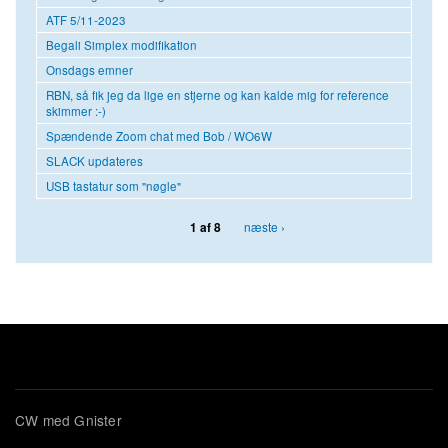
ATF 5/11-2023
Begali Simplex modifikation
Onsdags emner
RBN, så fik jeg da lige en stjerne og kan kalde mig for reference
skimmer :-)
Spændende Zoom chat med Bob / WO6W
SLACK updateres
USB tastatur som "nøgle"
næste ›
1 af 8
CW med Gnister