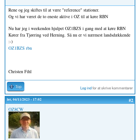
Rene og jeg skiftes til at være "reference" stationer.
Og vi har været de to eneste aktive i OZ til at køre RBN
Nu har jeg i weekenden hjulpet OZ1BZS i gang med at køre RBN
Kører fra Tjørring ved Herning. Så nu er vi nærmest landsdækkende
:-)
OZ1BZS rbn
Christen Fihl
Top
Log ind
for at skrive kommentarer
lør, 04/11/2023 - 17:02
#2
OZ8CW