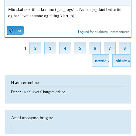
Min skal nok til at komme i gang også .. Nu har jeg fået bedre tid,
og har lavet antenne og alting klart ;o)
Top
Log ind
for at skrive kommentarer
1
2
3
4
5
6
7
8
Sider
næste ›
sidste »
Hvem er online
Der er i øjeblikket 0 brugere online.
Antal anonyme brugere
1