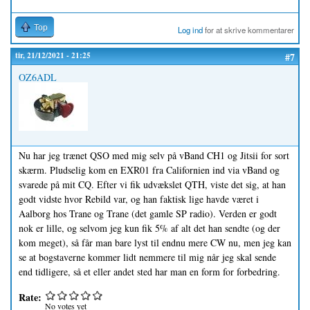
Top
Log ind
for at skrive kommentarer
tir, 21/12/2021 - 21:25
#7
OZ6ADL
Nu har jeg trænet QSO med mig selv på vBand CH1 og Jitsii for sort
skærm. Pludselig kom en EXR01 fra Californien ind via vBand og
svarede på mit CQ. Efter vi fik udvækslet QTH, viste det sig, at han
godt vidste hvor Rebild var, og han faktisk lige havde været i
Aalborg hos Trane og Trane (det gamle SP radio). Verden er godt
nok er lille, og selvom jeg kun fik 5% af alt det han sendte (og der
kom meget), så får man bare lyst til endnu mere CW nu, men jeg kan
se at bogstaverne kommer lidt nemmere til mig når jeg skal sende
end tidligere, så et eller andet sted har man en form for forbedring.
Rate:
No votes yet