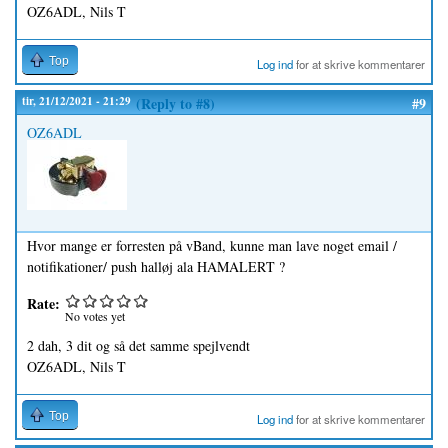
OZ6ADL, Nils T
Top
Log ind
for at skrive kommentarer
tir, 21/12/2021 - 21:29
(Reply to #8)
#9
OZ6ADL
Hvor mange er forresten på vBand, kunne man lave noget email /
notifikationer/ push halløj ala HAMALERT ?
Rate:
No votes yet
2 dah, 3 dit og så det samme spejlvendt
OZ6ADL, Nils T
Top
Log ind
for at skrive kommentarer