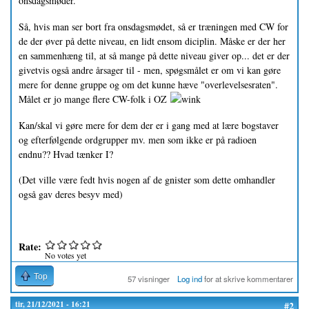
onsdagsmøder.
Så, hvis man ser bort fra onsdagsmødet, så er træningen med CW for
de der øver på dette niveau, en lidt ensom diciplin. Måske er der her
en sammenhæng til, at så mange på dette niveau giver op... det er der
givetvis også andre årsager til - men, spøgsmålet er om vi kan gøre
mere for denne gruppe og om det kunne hæve "overlevelsesraten".
Målet er jo mange flere CW-folk i OZ
Kan/skal vi gøre mere for dem der er i gang med at lære bogstaver
og efterfølgende ordgrupper mv. men som ikke er på radioen
endnu?? Hvad tænker I?
(Det ville være fedt hvis nogen af de gnister som dette omhandler
også gav deres besyv med)
Rate:
No votes yet
Top
57 visninger
Log ind
for at skrive kommentarer
tir, 21/12/2021 - 16:21
#2