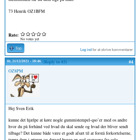
73 Henrik OZ1BFM
Rate:
No votes yet
Top
Log ind
for at skrive kommentarer
tir, 21/12/2021 - 18:46
(Reply to #3)
#4
OZ8PM
Hej Sven Erik
kunne det hjælpe at køre nogle gummistempel-qso’er med os andre
hvor du på forhånd ved hvad du skal sende og hvad der bliver sendt
tilbage? Det kunne både være et godt afsæt til at forstå forkortelserne,
træne dem i æteren og derved bygge en god overgang fra solo-