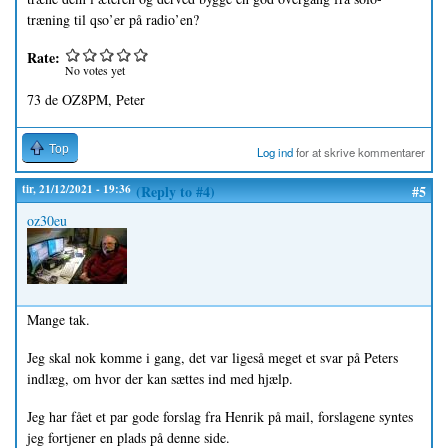
træning til qso’er på radio’en?
Rate:
No votes yet
73 de OZ8PM, Peter
Top
Log ind
for at skrive kommentarer
tir, 21/12/2021 - 19:36
(Reply to #4)
#5
oz30eu
Mange tak.
Jeg skal nok komme i gang, det var ligeså meget et svar på Peters
indlæg, om hvor der kan sættes ind med hjælp.
Jeg har fået et par gode forslag fra Henrik på mail, forslagene syntes
jeg fortjener en plads på denne side.