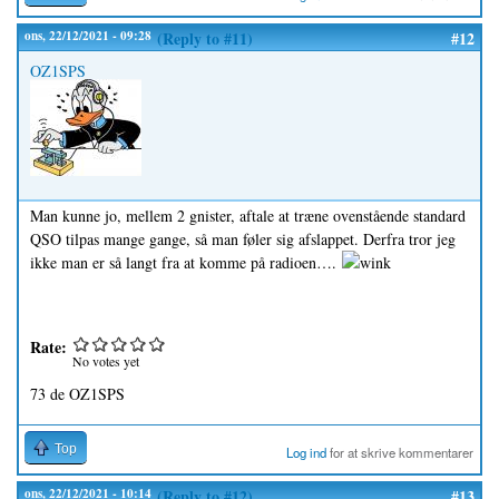
ons, 22/12/2021 - 09:28
(Reply to #11)
#12
OZ1SPS
Man kunne jo, mellem 2 gnister, aftale at træne ovenstående standard
QSO tilpas mange gange, så man føler sig afslappet. Derfra tror jeg
ikke man er så langt fra at komme på radioen….
Rate:
No votes yet
73 de OZ1SPS
Top
Log ind
for at skrive kommentarer
ons, 22/12/2021 - 10:14
(Reply to #12)
#13