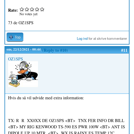
Rate:
No votes yet
73 de OZ1SPS
Top
Log ind
for at skrive kommentarer
ons, 22/12/2021 - 00:44
(Reply to #10)
#11
OZ1SPS
Hvis du så vil udvide med extra information:
TX: R R XX0XX DE OZ1SPS <BT> TNX FER INFO DR BILL
<BT> MY RIG KENWOOD TS-590 ES PWR 100W <BT> ANT IS
DIPOLE UP 10 MTR <BT> WX IS RAINY ES TEMP 12C