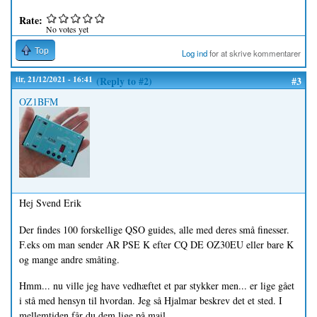
Rate:
No votes yet
Top
Log ind
for at skrive kommentarer
tir, 21/12/2021 - 16:41
(Reply to #2)
#3
OZ1BFM
Hej Svend Erik
Der findes 100 forskellige QSO guides, alle med deres små finesser.
F.eks om man sender AR PSE K efter CQ DE OZ30EU eller bare K
og mange andre småting.
Hmm... nu ville jeg have vedhæftet et par stykker men... er lige gået
i stå med hensyn til hvordan. Jeg så Hjalmar beskrev det et sted. I
mellemtiden får du dem lige på mail.