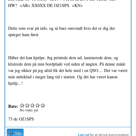
HW? <AR> XX0XX DE OZ1SPS <KN>
Dette som svar på info, og så bare omvendt hvis det er dig der
spørger ham først.
Håber det kan hjælpe. Jeg printede dem ud, laminerede dem, og
klistrede dem på min bordplade ved siden af nøglen. På denne måde
var jeg sikker på jeg altid fik det hele med i en QSO.... Det var været
min sutteklud i meget lang tid i starten. Og det har været kanon
hjælp...!
Rate:
No votes yet
73 de OZ1SPS
Top
Log ind
for at skrive kommentarer