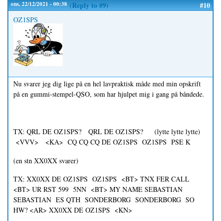
ons, 22/12/2021 - 00:38
(Reply to #9)
#10
OZ1SPS
Nu svarer jeg dig lige på en hel lavpraktisk måde med min opskrift
på en gummi-stempel-QSO, som har hjulpet mig i gang på båndede.
TX: QRL DE OZ1SPS? QRL DE OZ1SPS? (lytte lytte lytte)
<VVV> <KA> CQ CQ CQ DE OZ1SPS OZ1SPS PSE K
(en stn XX0XX svarer)
TX: XX0XX DE OZ1SPS OZ1SPS <BT> TNX FER CALL
<BT> UR RST 599 5NN <BT> MY NAME SEBASTIAN
SEBASTIAN ES QTH SONDERBORG SONDERBORG SO
HW? <AR> XX0XX DE OZ1SPS <KN>