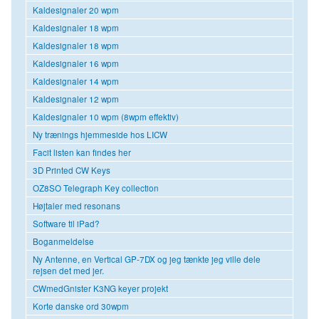
Kaldesignaler 20 wpm
Kaldesignaler 18 wpm
Kaldesignaler 18 wpm
Kaldesignaler 16 wpm
Kaldesignaler 14 wpm
Kaldesignaler 12 wpm
Kaldesignaler 10 wpm (8wpm effektiv)
Ny trænings hjemmeside hos LICW
Facit listen kan findes her
3D Printed CW Keys
OZ8SO Telegraph Key collection
Højtaler med resonans
Software til iPad?
Boganmeldelse
Ny Antenne, en Vertical GP-7DX og jeg tænkte jeg ville dele
rejsen det med jer.
CWmedGnister K3NG keyer projekt
Korte danske ord 30wpm