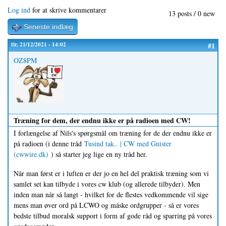
Log ind
for at skrive kommentarer
13 posts / 0 new
Seneste indlæg
tir, 21/12/2021 - 14:02
#1
OZ8PM
Træning for dem, der endnu ikke er på radioen med CW!
I forlængelse af Nils's spørgsmål om træning for de der endnu ikke er
på radioen (i denne tråd
Tusind tak.. | CW med Gnister
(cwwire.dk)
) så starter jeg lige en ny tråd her.
Når man først er i luften er der jo en hel del praktisk træning som vi
samlet set kan tilbyde i vores cw klub (og allerede tilbyder). Men
inden man når så langt - hvilket for de flestes vedkommende vil sige
mens man øver ord på LCWO og måske ordgrupper - så er vores
bedste tilbud moralsk support i form af gode råd og sparring på vores