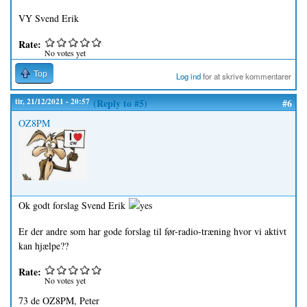
VY Svend Erik
Rate:
No votes yet
Top
Log ind
for at skrive kommentarer
tir, 21/12/2021 - 20:57
(Reply to #5)
#6
OZ8PM
Ok godt forslag Svend Erik
Er der andre som har gode forslag til før-radio-træning hvor vi aktivt
kan hjælpe??
Rate:
No votes yet
73 de OZ8PM, Peter