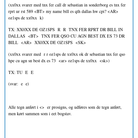
(xx0xx svarer med tnx fer call dr sebastian in sonderborg es tnx fer
rprt ur rst 589 <BT> my name bill es qth dallas hw cpi? <AR>
oz1sps de xx0xx k)
TX: XX0XX DE OZ1SPS R R TNX FER RPRT DR BILL IN
DALLAS <BT> TNX FER QSO CU AGN BEST DX ES 73 DR
BILL <AR> XX0XX DE OZ1SPS <SK>
(xx0xx svarer med r r oz1sps de xx0xx ok dr sebastian tnx fer qso
hpe cu agn sn best dx es 73 <ar> oz1sps de xx0xx <sk>)
TX: TU E E
(svar: e e)
Alle tegn anført i <> er prosigns, og udføres som de tegn anført,
men kørt sammen som i eet bogstav.