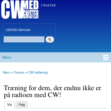
CW med Gnister
Gå til
CW4EVER
hovedindhold
oz8sw
OZ8SW's Bibliotek
Søg
Søgefelt
Menu
Hovedmenu
Hjem
»
Forums
»
CW indlæring
Du er her
Træning for dem, der endnu ikke er
på radioen med CW!
(aktiv fane)
Vis
Følg
Primære faneblade