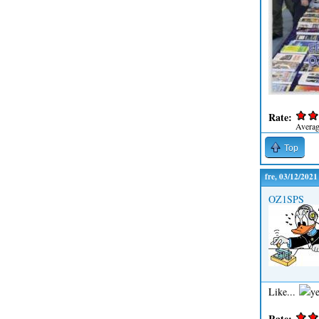
Rate:
Avera
Top
fre, 03/12/2021
OZ1SPS
Like...
Rate: