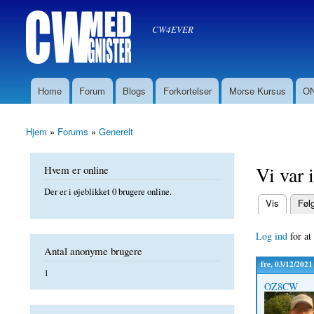
Søg
CW med Gnister
Søgefelt
oz8sw
CW4EVER
Home
Forum
Blogs
Forkortelser
Morse Kursus
ON
Hovedmenu
Hjem
»
Forums
»
Generelt
Du er her
Vi var 
Hvem er online
Der er i øjeblikket 0 brugere online.
(aktiv fane)
Vis
Føl
Primære f
Log ind
for at
Antal anonyme brugere
fre, 03/12/2021
1
OZ8CW