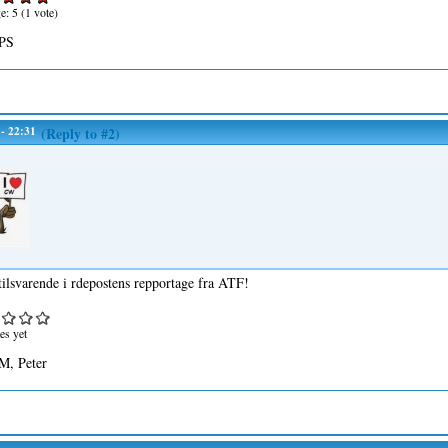
ge:
5
(
1
vote)
PS
 - 22:31
(Reply to #2)
 tilsvarende i rdepostens repportage fra ATF!
es yet
M, Peter