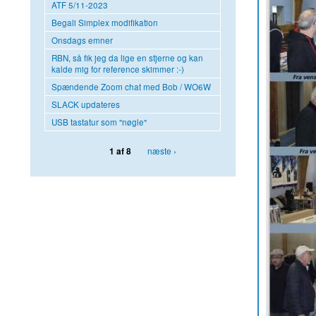
ATF 5/11-2023
Begali Simplex modifikation
Onsdags emner
RBN, så fik jeg da lige en stjerne og kan
kalde mig for reference skimmer :-)
Spændende Zoom chat med Bob / WO6W
SLACK updateres
USB tastatur som "nøgle"
næste ›
1 af 8