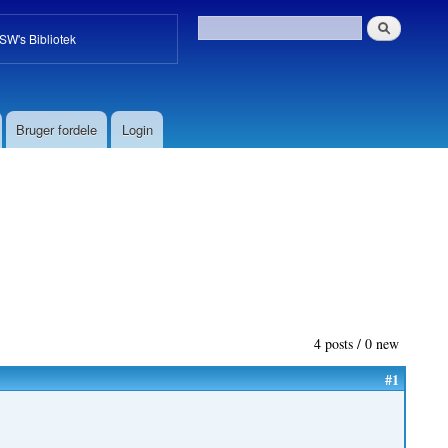
W's Bibliotek
Bruger fordele
Login
4 posts / 0 new
#1