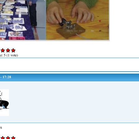
ge:
5
(
1
vote)
 - 17:28