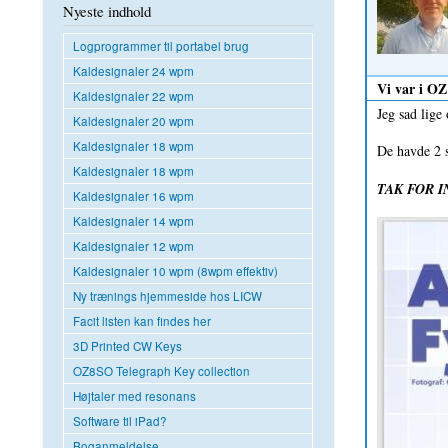
Nyeste indhold
Logprogrammer til portabel brug
Kaldesignaler 24 wpm
Vi var i OZ
Kaldesignaler 22 wpm
Jeg sad lig
Kaldesignaler 20 wpm
Kaldesignaler 18 wpm
De havde 2 si
Kaldesignaler 18 wpm
TAK FOR 
Kaldesignaler 16 wpm
Kaldesignaler 14 wpm
Kaldesignaler 12 wpm
Kaldesignaler 10 wpm (8wpm effektiv)
Ny trænings hjemmeside hos LICW
Facit listen kan findes her
3D Printed CW Keys
OZ8SO Telegraph Key collection
Højtaler med resonans
Software til iPad?
Boganmeldelse