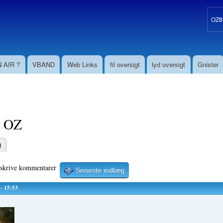
Gå til
hovedindhold
OZ8S
 AIR ?
VBAND
Web Links
fil oversigt
lyd oversigt
Gnister
i OZ
g
aneblade
 skrive kommentarer
Seneste indlæg
 - 15:53