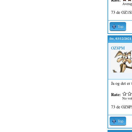
Avera
73 de OZ1S
Top
fre, 03/12/2021
OZ8PM
Ja og det er
Rate:
No vot
73 de OZ8P
Top