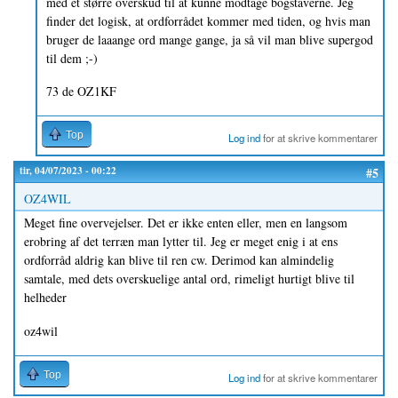
med et større overskud til at kunne modtage bogstaverne. Jeg
finder det logisk, at ordforrådet kommer med tiden, og hvis man
bruger de laaange ord mange gange, ja så vil man blive supergod
til dem ;-)
73 de OZ1KF
Top
Log ind
for at skrive kommentarer
tir, 04/07/2023 - 00:22
#5
OZ4WIL
Meget fine overvejelser. Det er ikke enten eller, men en langsom
erobring af det terræn man lytter til. Jeg er meget enig i at ens
ordforråd aldrig kan blive til ren cw. Derimod kan almindelig
samtale, med dets overskuelige antal ord, rimeligt hurtigt blive til
helheder
oz4wil
Top
Log ind
for at skrive kommentarer