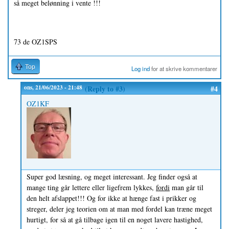
så meget belønning i vente !!!
73 de OZ1SPS
Top
Log ind
for at skrive kommentarer
ons, 21/06/2023 - 21:48
(Reply to #3)
#4
OZ1KF
Super god læsning, og meget interessant. Jeg finder også at
mange ting går lettere eller ligefrem lykkes,
fordi
man går til
den helt afslappet!!! Og for ikke at hænge fast i prikker og
streger, deler jeg teorien om at man med fordel kan træne meget
hurtigt, for så at gå tilbage igen til en noget lavere hastighed,