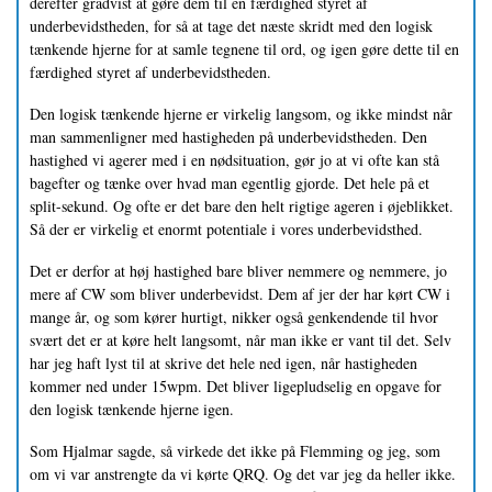
derefter gradvist at gøre dem til en færdighed styret af
underbevidstheden, for så at tage det næste skridt med den logisk
tænkende hjerne for at samle tegnene til ord, og igen gøre dette til en
færdighed styret af underbevidstheden.
Den logisk tænkende hjerne er virkelig langsom, og ikke mindst når
man sammenligner med hastigheden på underbevidstheden. Den
hastighed vi agerer med i en nødsituation, gør jo at vi ofte kan stå
bagefter og tænke over hvad man egentlig gjorde. Det hele på et
split-sekund. Og ofte er det bare den helt rigtige ageren i øjeblikket.
Så der er virkelig et enormt potentiale i vores underbevidsthed.
Det er derfor at høj hastighed bare bliver nemmere og nemmere, jo
mere af CW som bliver underbevidst. Dem af jer der har kørt CW i
mange år, og som kører hurtigt, nikker også genkendende til hvor
svært det er at køre helt langsomt, når man ikke er vant til det. Selv
har jeg haft lyst til at skrive det hele ned igen, når hastigheden
kommer ned under 15wpm. Det bliver ligepludselig en opgave for
den logisk tænkende hjerne igen.
Som Hjalmar sagde, så virkede det ikke på Flemming og jeg, som
om vi var anstrengte da vi kørte QRQ. Og det var jeg da heller ikke.