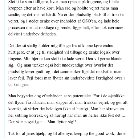
Slet ikke som tidligere, hvor man rystede på fingrene, og i hele
kroppen efter at have kørt. Man sad og holdte vejret mens man
sendte, og det var ret hårdt. Nu er der pludselig plads til at trække
vejret, og i stedet tænke over indholdet af QSO'en, og lade hele
processen med at modtage og sende, ligge helt, eller nok nærmere
delvist i underbevidstheden.
Det der så stadig holder mig tilbage fra at kunne køre endnu
hurtigere, er at jeg til stadighed vil tilbage og tænke logisk over
tingene. Min hjerne kan slet ikke lade være. Den vil gerne blande
sig. Og man tænker også helt unødvendigt over hvorfor det
pludselig kører godt, og i det samme sker lige det modsatte, man
laver fejl. Fejl fordi man flytter sin underbevidste færdighed over i
tanker igen.
Man begynder dog efterhånden at se potentialet. For i de øjeblikke
det flyder fra hånden, man slapper af, man trækker vejret, og gør alt
korrekt, så virker det hele igen ikke så hurtigt. Man har skrevet en
hel sætning korrekt, og så hurtigt har man nu heller ikke følt det....
Der sker noget igen... Man flytter sig!!
Tak for al jeres hjælp, og til alle nye, keep up the good work, der er