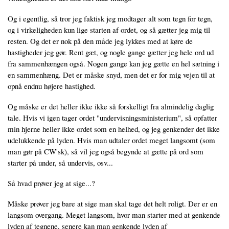
Og i egentlig, så tror jeg faktisk jeg modtager alt som tegn for tegn,
og i virkeligheden kun lige starten af ordet, og så gætter jeg mig til
resten. Og det er nok på den måde jeg lykkes med at køre de
hastigheder jeg gør. Rent gæt, og nogle gange gætter jeg hele ord ud
fra sammenhængen også. Nogen gange kan jeg gætte en hel sætning i
en sammenhæng. Det er måske snyd, men det er for mig vejen til at
opnå endnu højere hastighed.
Og måske er det heller ikke ikke så forskelligt fra almindelig daglig
tale. Hvis vi igen tager ordet "undervisningsministerium", så opfatter
min hjerne heller ikke ordet som en helhed, og jeg genkender det ikke
udelukkende på lyden. Hvis man udtaler ordet meget langsomt (som
man gør på CW'sk), så vil jeg også begynde at gætte på ord som
starter på under, så undervis, osv...
Så hvad prøver jeg at sige...?
Måske prøver jeg bare at sige man skal tage det helt roligt. Der er en
langsom overgang. Meget langsom, hvor man starter med at genkende
lyden af tegnene, senere kan man genkende lyden af