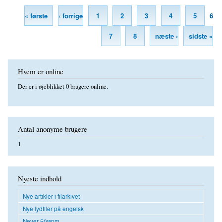
« første
‹ forrige
1
2
3
4
5
6
Sider
7
8
næste ›
sidste »
Hvem er online
Der er i øjeblikket 0 brugere online.
Antal anonyme brugere
1
Nyeste indhold
Nye artikler i filarkivet
Nye lydfiler på engelsk
Never 50wpm