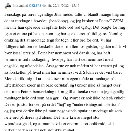
Indsendt af
OZ1SPS
den tir, 22/11/2022 - 15:13
I onsdags på vores ugentlige Jitsi møde, talte vi blandt mange ting om
det at modtage i hovedet, (headcopy), og jeg husker at Peter/OZ8PM
nævnte han oplevede at opfatte hele ord ved QRQ. Det bragte for mig
igen et emne på banen, som jeg har spekuleret på tidligere. Nemlig
omkring det at modtage tegn for tegn, eller ord for ord. Vi har
tidligere talt om de forskelle der er mellem os gnister, og den måde vi
hver især lærer på. Peter har nemmest ved dansk, og har haft
nemmere ved modtagning, hvor jeg har haft det nemmest med
engelsk, og afsendelse. Årsagerne er nok måden vi har trænet på, og
så forskellen på hvad man har nemmest ved. Sådan er det vist bare.
Men det fik mig til at tænke over min egen måde at modtage på.
Efterhånden kører man bare derudaf, og tænker ikke så meget over
det, men Peters bemærkning fik mig til at tænke over om jeg egentlig
modtager hele ord som han gør... Og svaret er nok ikke helt så enkelt.
Der er jo stor forskel på ordet "hej" og "undervisningsministerium",
og jeg tror derfor ikke på man nogensinde opnår at modtage alt som
hele ord på deres lyd alene. Det ville kræve meget stor
wpm/hastighed, og at man havde et enormt stort ordforråd, så i
virkeligheden er det nok slet ikke muligt.