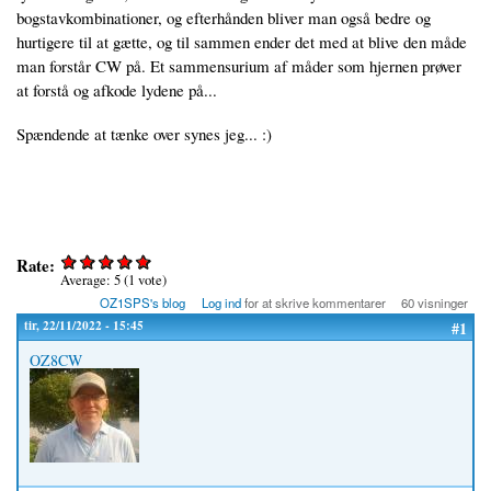
bogstavkombinationer, og efterhånden bliver man også bedre og
hurtigere til at gætte, og til sammen ender det med at blive den måde
man forstår CW på. Et sammensurium af måder som hjernen prøver
at forstå og afkode lydene på...
Spændende at tænke over synes jeg... :)
Rate:
Average:
5
(
1
vote)
OZ1SPS's blog
Log ind
for at skrive kommentarer
60 visninger
tir, 22/11/2022 - 15:45
#1
OZ8CW