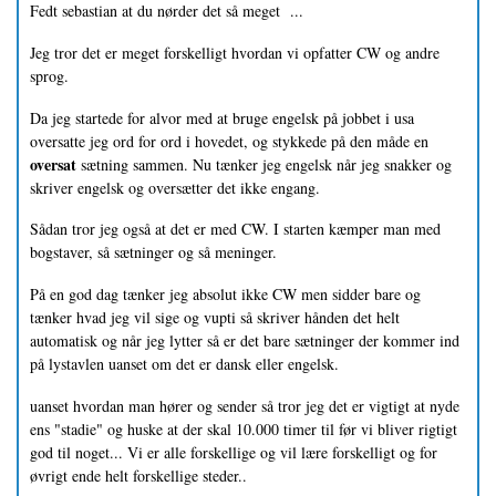
Fedt sebastian at du nørder det så meget ...
Jeg tror det er meget forskelligt hvordan vi opfatter CW og andre
sprog.
Da jeg startede for alvor med at bruge engelsk på jobbet i usa
oversatte jeg ord for ord i hovedet, og stykkede på den måde en
oversat
sætning sammen. Nu tænker jeg engelsk når jeg snakker og
skriver engelsk og oversætter det ikke engang.
Sådan tror jeg også at det er med CW. I starten kæmper man med
bogstaver, så sætninger og så meninger.
På en god dag tænker jeg absolut ikke CW men sidder bare og
tænker hvad jeg vil sige og vupti så skriver hånden det helt
automatisk og når jeg lytter så er det bare sætninger der kommer ind
på lystavlen uanset om det er dansk eller engelsk.
uanset hvordan man hører og sender så tror jeg det er vigtigt at nyde
ens "stadie" og huske at der skal 10.000 timer til før vi bliver rigtigt
god til noget... Vi er alle forskellige og vil lære forskelligt og for
øvrigt ende helt forskellige steder..