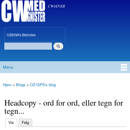
CW med Gnister
Gå til
CW4EVER
hovedindhold
oz8sw
OZ8SW's Bibliotek
Søg
Søgefelt
Menu
Hovedmenu
Hjem
»
Blogs
»
OZ1SPS's blog
Du er her
Headcopy - ord for ord, eller tegn for
tegn...
(aktiv fane)
Vis
Følg
Primære faneblade