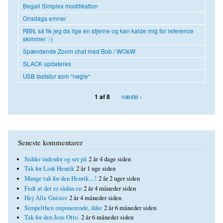
Begali Simplex modifikation
Onsdags emner
RBN, så fik jeg da lige en stjerne og kan kalde mig for reference
skimmer :-)
Spændende Zoom chat med Bob / WO6W
SLACK updateres
USB tastatur som "nøgle"
næste ›
1 af 8
Seneste kommentarer
Sidder indenfor og ser på
2 år 4 dage siden
Tak for Link Henrik
2 år 1 uge siden
Mange tak for den Henrik....!
2 år 2 uger siden
Fedt at det er sådan en
2 år 4 måneder siden
Hej Alle Gnister
2 år 4 måneder siden
Simpelthen imponerende, ikke
2 år 6 måneder siden
Tak for den Jens Otto.
2 år 6 måneder siden