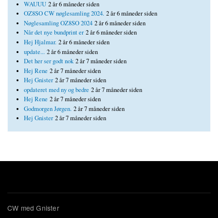
WAUUU
2 år 6 måneder siden
OZ8SO CW nøglesamling 2024.
2 år 6 måneder siden
Nøglesamling OZ8SO 2024
2 år 6 måneder siden
Når det nye bundprint er
2 år 6 måneder siden
Hej Hjalmar.
2 år 6 måneder siden
update...
2 år 6 måneder siden
Det her ser godt nok
2 år 7 måneder siden
Hej Rene
2 år 7 måneder siden
Hej Gnister
2 år 7 måneder siden
opdateret med ny og bedre
2 år 7 måneder siden
Hej Rene
2 år 7 måneder siden
Godmorgen Jørgen.
2 år 7 måneder siden
Hej Gnister
2 år 7 måneder siden
CW med Gnister